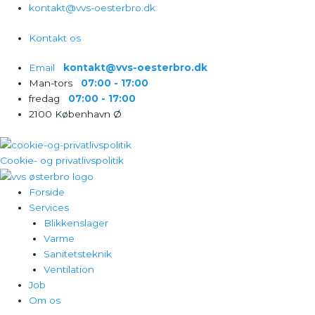
Gå
kontakt@vvs-oesterbro.dk
til
Kontakt os
indholdet
Email‎‎‏‏‎ ‎‏‏‎ ‎‏‏‎ ‎
kontakt@vvs-oesterbro.dk
Man-tors‎‎‏‏‎ ‎‏‏‎ ‎‏‏‎ ‎
07:00 - 17:00
fredag‎‎‏‏‎ ‎‏‏‎ ‎‏‏‎ ‎
07:00 - 17:00
2100 København Ø
Cookie- og privatlivspolitik
Forside
Services
Blikkenslager
Varme
Sanitetsteknik
Ventilation
Job
Om os