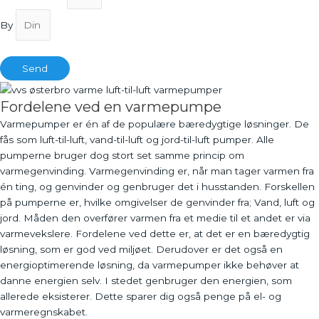
By
Send
Fordelene ved en varmepumpe
Varmepumper er én af de populære bæredygtige løsninger. De
fås som luft-til-luft, vand-til-luft og jord-til-luft pumper. Alle
pumperne bruger dog stort set samme princip om
varmegenvinding. Varmegenvinding er, når man tager varmen fra
én ting, og genvinder og genbruger det i husstanden. Forskellen
på pumperne er, hvilke omgivelser de genvinder fra; Vand, luft og
jord. Måden den overfører varmen fra et medie til et andet er via
varmevekslere. Fordelene ved dette er, at det er en bæredygtig
løsning, som er god ved miljøet. Derudover er det også en
energioptimerende løsning, da varmepumper ikke behøver at
danne energien selv. I stedet genbruger den energien, som
allerede eksisterer. Dette sparer dig også penge på el- og
varmeregnskabet.