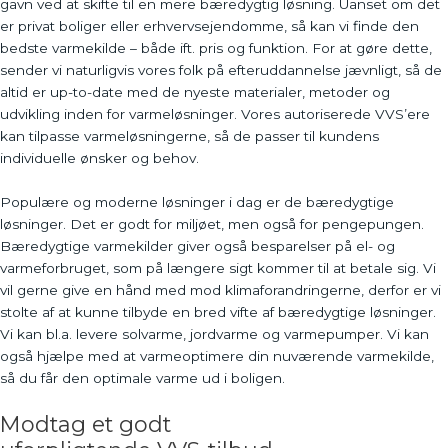
gavn ved at skifte til en mere bæredygtig løsning. Uanset om det
er privat boliger eller erhvervsejendomme, så kan vi finde den
bedste varmekilde – både ift. pris og funktion. For at gøre dette,
sender vi naturligvis vores folk på efteruddannelse jævnligt, så de
altid er up-to-date med de nyeste materialer, metoder og
udvikling inden for varmeløsninger. Vores autoriserede VVS’ere
kan tilpasse varmeløsningerne, så de passer til kundens
individuelle ønsker og behov.
Populære og moderne løsninger i dag er de bæredygtige
løsninger. Det er godt for miljøet, men også for pengepungen.
Bæredygtige varmekilder giver også besparelser på el- og
varmeforbruget, som på længere sigt kommer til at betale sig. Vi
vil gerne give en hånd med mod klimaforandringerne, derfor er vi
stolte af at kunne tilbyde en bred vifte af bæredygtige løsninger.
Vi kan bl.a. levere solvarme, jordvarme og varmepumper. Vi kan
også hjælpe med at varmeoptimere din nuværende varmekilde,
så du får den optimale varme ud i boligen.
Modtag et godt